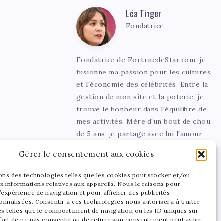
Léa Tinger
Léa
Fondatrice
Tinger
Fondatrice de FortunedeStar.com, je
fusionne ma passion pour les cultures
et l'économie des célébrités. Entre la
gestion de mon site et la poterie, je
trouve le bonheur dans l'équilibre de
mes activités. Mère d'un bout de chou
de 5 ans, je partage avec lui l'amour
de l'art sous toutes ses formes.
Gérer le consentement aux cookies
sons des technologies telles que les cookies pour stocker et/ou
x informations relatives aux appareils. Nous le faisons pour
’expérience de navigation et pour afficher des publicités
onnalisées. Consentir à ces technologies nous autorisera à traiter
s telles que le comportement de navigation ou les ID uniques sur
 fait de ne pas consentir ou de retirer son consentement peut avoir