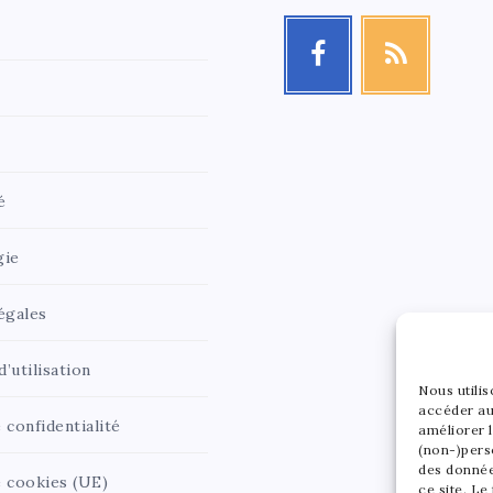
é
gie
égales
’utilisation
Nous utili
accéder au
 confidentialité
améliorer l
(non-)pers
des donnée
e cookies (UE)
ce site. Le