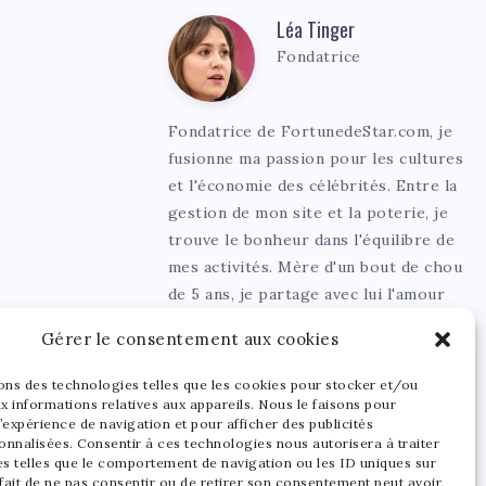
Léa Tinger
Léa
Fondatrice
Tinger
Fondatrice de FortunedeStar.com, je
fusionne ma passion pour les cultures
et l'économie des célébrités. Entre la
gestion de mon site et la poterie, je
trouve le bonheur dans l'équilibre de
mes activités. Mère d'un bout de chou
de 5 ans, je partage avec lui l'amour
de l'art sous toutes ses formes.
Gérer le consentement aux cookies
sons des technologies telles que les cookies pour stocker et/ou
x informations relatives aux appareils. Nous le faisons pour
’expérience de navigation et pour afficher des publicités
onnalisées. Consentir à ces technologies nous autorisera à traiter
s telles que le comportement de navigation ou les ID uniques sur
 fait de ne pas consentir ou de retirer son consentement peut avoir