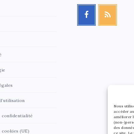
é
gie
égales
’utilisation
Nous utili
accéder au
 confidentialité
améliorer l
(non-)pers
des donnée
e cookies (UE)
ce site. Le