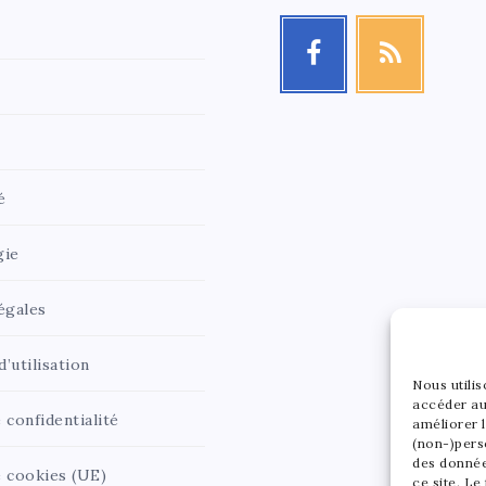
é
gie
égales
’utilisation
Nous utili
accéder au
 confidentialité
améliorer l
(non-)pers
des donnée
e cookies (UE)
ce site. Le