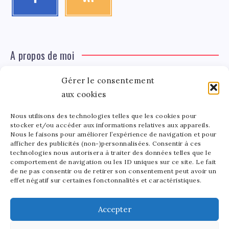
A propos de moi
Gérer le consentement
Léa Tinger
Léa
aux cookies
Fondatrice
Nous utilisons des technologies telles que les cookies pour
Tinger
stocker et/ou accéder aux informations relatives aux appareils.
Fondatrice de FortunedeStar.com, je fusionne ma
Nous le faisons pour améliorer l’expérience de navigation et pour
afficher des publicités (non-)personnalisées. Consentir à ces
passion pour les cultures et l'économie des célébrités.
technologies nous autorisera à traiter des données telles que le
Entre la gestion de mon site et la poterie, je trouve le
comportement de navigation ou les ID uniques sur ce site. Le fait
bonheur dans l'équilibre de mes activités. Mère d'un
de ne pas consentir ou de retirer son consentement peut avoir un
effet négatif sur certaines fonctonnalités et caractéristiques.
bout de chou de 5 ans, je partage avec lui l'amour de
l'art sous toutes ses formes.
Accepter