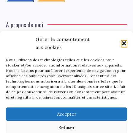
A propos de moi
Gérer le consentement
Léa Tinger
Léa
aux cookies
Fondatrice
Nous utilisons des technologies telles que les cookies pour
Tinger
stocker et/ou accéder aux informations relatives aux appareils.
Fondatrice de FortunedeStar.com, je fusionne ma
Nous le faisons pour améliorer l’expérience de navigation et pour
afficher des publicités (non-)personnalisées. Consentir à ces
passion pour les cultures et l'économie des célébrités.
technologies nous autorisera à traiter des données telles que le
Entre la gestion de mon site et la poterie, je trouve le
comportement de navigation ou les ID uniques sur ce site. Le fait
bonheur dans l'équilibre de mes activités. Mère d'un
de ne pas consentir ou de retirer son consentement peut avoir un
effet négatif sur certaines fonctonnalités et caractéristiques.
bout de chou de 5 ans, je partage avec lui l'amour de
l'art sous toutes ses formes.
Accepter
Refuser