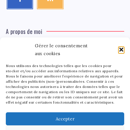
A propos de moi
Gérer le consentement
Léa Tinger
Léa
aux cookies
Fondatrice
Nous utilisons des technologies telles que les cookies pour
Tinger
stocker et/ou accéder aux informations relatives aux appareils.
Fondatrice de FortunedeStar.com, je fusionne ma
Nous le faisons pour améliorer l’expérience de navigation et pour
afficher des publicités (non-)personnalisées. Consentir à ces
passion pour les cultures et l'économie des célébrités.
technologies nous autorisera à traiter des données telles que le
Entre la gestion de mon site et la poterie, je trouve le
comportement de navigation ou les ID uniques sur ce site. Le fait
bonheur dans l'équilibre de mes activités. Mère d'un
de ne pas consentir ou de retirer son consentement peut avoir un
effet négatif sur certaines fonctonnalités et caractéristiques.
bout de chou de 5 ans, je partage avec lui l'amour de
l'art sous toutes ses formes.
Accepter