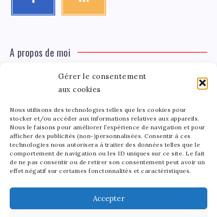
A propos de moi
Gérer le consentement
Léa Tinger
Léa
aux cookies
Fondatrice
Nous utilisons des technologies telles que les cookies pour
Tinger
stocker et/ou accéder aux informations relatives aux appareils.
Fondatrice de FortunedeStar.com, je fusionne ma
Nous le faisons pour améliorer l’expérience de navigation et pour
afficher des publicités (non-)personnalisées. Consentir à ces
passion pour les cultures et l'économie des célébrités.
technologies nous autorisera à traiter des données telles que le
Entre la gestion de mon site et la poterie, je trouve le
comportement de navigation ou les ID uniques sur ce site. Le fait
bonheur dans l'équilibre de mes activités. Mère d'un
de ne pas consentir ou de retirer son consentement peut avoir un
effet négatif sur certaines fonctonnalités et caractéristiques.
bout de chou de 5 ans, je partage avec lui l'amour de
l'art sous toutes ses formes.
Accepter