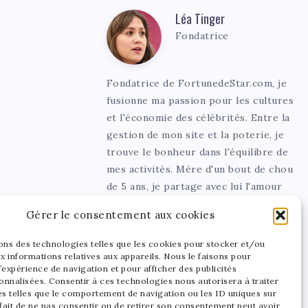
Léa Tinger
Léa
Fondatrice
Tinger
Fondatrice de FortunedeStar.com, je
fusionne ma passion pour les cultures
et l'économie des célébrités. Entre la
gestion de mon site et la poterie, je
trouve le bonheur dans l'équilibre de
mes activités. Mère d'un bout de chou
de 5 ans, je partage avec lui l'amour
de l'art sous toutes ses formes.
Gérer le consentement aux cookies
sons des technologies telles que les cookies pour stocker et/ou
x informations relatives aux appareils. Nous le faisons pour
’expérience de navigation et pour afficher des publicités
onnalisées. Consentir à ces technologies nous autorisera à traiter
s telles que le comportement de navigation ou les ID uniques sur
 fait de ne pas consentir ou de retirer son consentement peut avoir