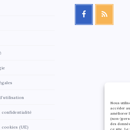
é
gie
égales
’utilisation
Nous utili
accéder au
 confidentialité
améliorer l
(non-)pers
des donnée
e cookies (UE)
ce site. Le