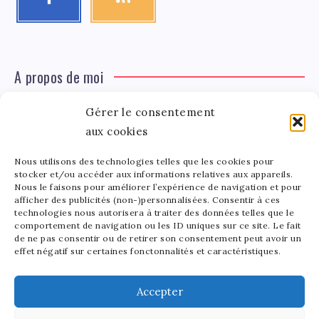
A propos de moi
Gérer le consentement
Léa Tinger
Léa
aux cookies
Fondatrice
Nous utilisons des technologies telles que les cookies pour
Tinger
stocker et/ou accéder aux informations relatives aux appareils.
Fondatrice de FortunedeStar.com, je fusionne ma
Nous le faisons pour améliorer l’expérience de navigation et pour
afficher des publicités (non-)personnalisées. Consentir à ces
passion pour les cultures et l'économie des célébrités.
technologies nous autorisera à traiter des données telles que le
Entre la gestion de mon site et la poterie, je trouve le
comportement de navigation ou les ID uniques sur ce site. Le fait
bonheur dans l'équilibre de mes activités. Mère d'un
de ne pas consentir ou de retirer son consentement peut avoir un
effet négatif sur certaines fonctonnalités et caractéristiques.
bout de chou de 5 ans, je partage avec lui l'amour de
l'art sous toutes ses formes.
Accepter