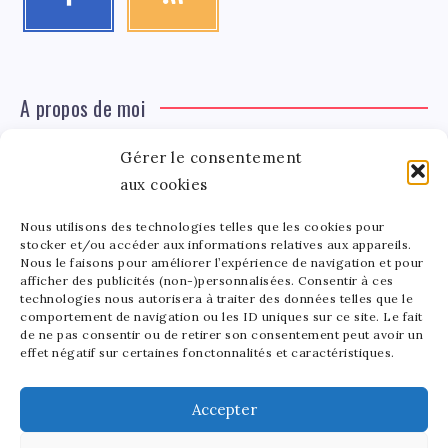
A propos de moi
Gérer le consentement
Léa Tinger
Léa
aux cookies
Fondatrice
Nous utilisons des technologies telles que les cookies pour
Tinger
stocker et/ou accéder aux informations relatives aux appareils.
Fondatrice de FortunedeStar.com, je fusionne ma
Nous le faisons pour améliorer l’expérience de navigation et pour
afficher des publicités (non-)personnalisées. Consentir à ces
passion pour les cultures et l'économie des célébrités.
technologies nous autorisera à traiter des données telles que le
Entre la gestion de mon site et la poterie, je trouve le
comportement de navigation ou les ID uniques sur ce site. Le fait
bonheur dans l'équilibre de mes activités. Mère d'un
de ne pas consentir ou de retirer son consentement peut avoir un
effet négatif sur certaines fonctonnalités et caractéristiques.
bout de chou de 5 ans, je partage avec lui l'amour de
l'art sous toutes ses formes.
Accepter