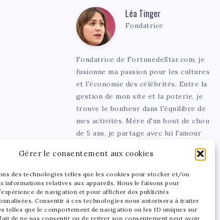
Léa Tinger
Léa
Fondatrice
Tinger
Fondatrice de FortunedeStar.com, je
fusionne ma passion pour les cultures
et l'économie des célébrités. Entre la
gestion de mon site et la poterie, je
trouve le bonheur dans l'équilibre de
mes activités. Mère d'un bout de chou
de 5 ans, je partage avec lui l'amour
de l'art sous toutes ses formes.
Gérer le consentement aux cookies
sons des technologies telles que les cookies pour stocker et/ou
x informations relatives aux appareils. Nous le faisons pour
’expérience de navigation et pour afficher des publicités
onnalisées. Consentir à ces technologies nous autorisera à traiter
s telles que le comportement de navigation ou les ID uniques sur
 fait de ne pas consentir ou de retirer son consentement peut avoir