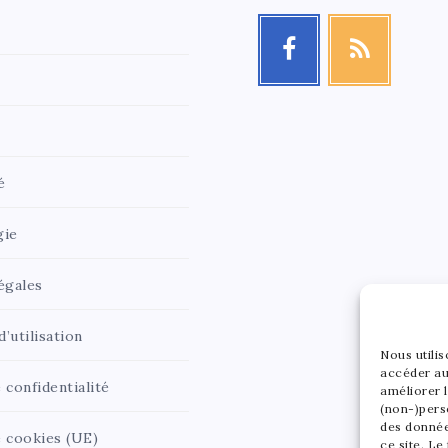
é
gie
égales
’utilisation
Nous utili
accéder au
 confidentialité
améliorer l
(non-)pers
des donnée
e cookies (UE)
ce site. Le