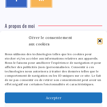
A propos de moi
Gérer le consentement
Léa Tinger
Léa
aux cookies
Fondatrice
Nous utilisons des technologies telles que les cookies pour
Tinger
stocker et/ou accéder aux informations relatives aux appareils.
Fondatrice de FortunedeStar.com, je fusionne ma
Nous le faisons pour améliorer l’expérience de navigation et pour
afficher des publicités (non-)personnalisées. Consentir à ces
passion pour les cultures et l'économie des célébrités.
technologies nous autorisera à traiter des données telles que le
Entre la gestion de mon site et la poterie, je trouve le
comportement de navigation ou les ID uniques sur ce site. Le fait
bonheur dans l'équilibre de mes activités. Mère d'un
de ne pas consentir ou de retirer son consentement peut avoir un
effet négatif sur certaines fonctonnalités et caractéristiques.
bout de chou de 5 ans, je partage avec lui l'amour de
l'art sous toutes ses formes.
Accepter