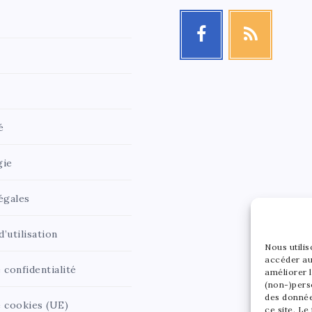
é
gie
égales
’utilisation
Nous utili
accéder au
 confidentialité
améliorer l
(non-)pers
des donnée
e cookies (UE)
ce site. Le