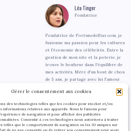
Léa Tinger
Léa
Fondatrice
Tinger
Fondatrice de FortunedeStar.com, je
fusionne ma passion pour les cultures
et l'économie des célébrités. Entre la
gestion de mon site et la poterie, je
trouve le bonheur dans l'équilibre de
mes activités. Mère d'un bout de chou
de 5 ans, je partage avec lui l'amour
de l'art sous toutes ses formes.
Gérer le consentement aux cookies
sons des technologies telles que les cookies pour stocker et/ou
x informations relatives aux appareils. Nous le faisons pour
’expérience de navigation et pour afficher des publicités
onnalisées. Consentir à ces technologies nous autorisera à traiter
s telles que le comportement de navigation ou les ID uniques sur
 fait de ne pas consentir ou de retirer son consentement peut avoir