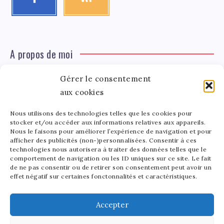
A propos de moi
Gérer le consentement
Léa Tinger
Léa
aux cookies
Fondatrice
Nous utilisons des technologies telles que les cookies pour
Tinger
stocker et/ou accéder aux informations relatives aux appareils.
Fondatrice de FortunedeStar.com, je fusionne ma
Nous le faisons pour améliorer l’expérience de navigation et pour
afficher des publicités (non-)personnalisées. Consentir à ces
passion pour les cultures et l'économie des célébrités.
technologies nous autorisera à traiter des données telles que le
Entre la gestion de mon site et la poterie, je trouve le
comportement de navigation ou les ID uniques sur ce site. Le fait
bonheur dans l'équilibre de mes activités. Mère d'un
de ne pas consentir ou de retirer son consentement peut avoir un
effet négatif sur certaines fonctonnalités et caractéristiques.
bout de chou de 5 ans, je partage avec lui l'amour de
l'art sous toutes ses formes.
Accepter