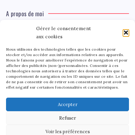
A propos de moi
Gérer le consentement
Léa Tinger
Léa
aux cookies
Fondatrice
Nous utilisons des technologies telles que les cookies pour
Tinger
stocker et/ou accéder aux informations relatives aux appareils.
Fondatrice de FortunedeStar.com, je fusionne ma
Nous le faisons pour améliorer l’expérience de navigation et pour
afficher des publicités (non-)personnalisées. Consentir à ces
passion pour les cultures et l'économie des célébrités.
technologies nous autorisera à traiter des données telles que le
Entre la gestion de mon site et la poterie, je trouve le
comportement de navigation ou les ID uniques sur ce site. Le fait
bonheur dans l'équilibre de mes activités. Mère d'un
de ne pas consentir ou de retirer son consentement peut avoir un
effet négatif sur certaines fonctonnalités et caractéristiques.
bout de chou de 5 ans, je partage avec lui l'amour de
l'art sous toutes ses formes.
Accepter
Refuser
2025 - Fortune de Star - Tous droits réservés.
Voir les préférences