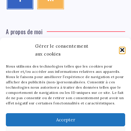
A propos de moi
Gérer le consentement
Léa Tinger
Léa
aux cookies
Fondatrice
Nous utilisons des technologies telles que les cookies pour
Tinger
stocker et/ou accéder aux informations relatives aux appareils.
Fondatrice de FortunedeStar.com, je fusionne ma
Nous le faisons pour améliorer l’expérience de navigation et pour
afficher des publicités (non-)personnalisées. Consentir à ces
passion pour les cultures et l'économie des célébrités.
technologies nous autorisera à traiter des données telles que le
Entre la gestion de mon site et la poterie, je trouve le
comportement de navigation ou les ID uniques sur ce site. Le fait
bonheur dans l'équilibre de mes activités. Mère d'un
de ne pas consentir ou de retirer son consentement peut avoir un
effet négatif sur certaines fonctonnalités et caractéristiques.
bout de chou de 5 ans, je partage avec lui l'amour de
l'art sous toutes ses formes.
Accepter