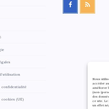
é
gie
égales
’utilisation
Nous utili
accéder au
 confidentialité
améliorer l
(non-)pers
des donnée
e cookies (UE)
ce site. Le
un effet né