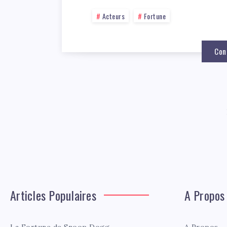
Acteurs
Fortune
Con
Articles Populaires
A Propos
La Fortune de Snoop Dogg
A Propos