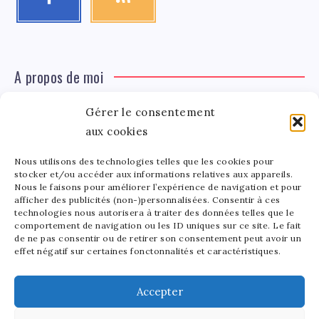
A propos de moi
Gérer le consentement
Léa Tinger
Léa
aux cookies
Fondatrice
Nous utilisons des technologies telles que les cookies pour
Tinger
stocker et/ou accéder aux informations relatives aux appareils.
Fondatrice de FortunedeStar.com, je fusionne ma
Nous le faisons pour améliorer l’expérience de navigation et pour
afficher des publicités (non-)personnalisées. Consentir à ces
passion pour les cultures et l'économie des célébrités.
technologies nous autorisera à traiter des données telles que le
Entre la gestion de mon site et la poterie, je trouve le
comportement de navigation ou les ID uniques sur ce site. Le fait
bonheur dans l'équilibre de mes activités. Mère d'un
de ne pas consentir ou de retirer son consentement peut avoir un
effet négatif sur certaines fonctonnalités et caractéristiques.
bout de chou de 5 ans, je partage avec lui l'amour de
l'art sous toutes ses formes.
Accepter