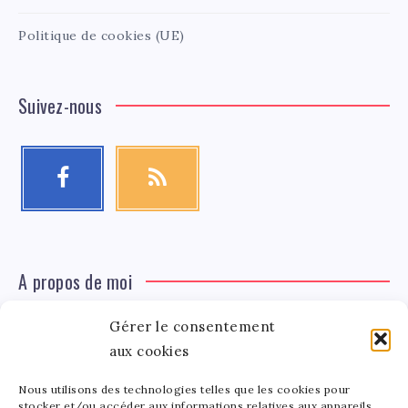
Politique de cookies (UE)
Suivez-nous
A propos de moi
Gérer le consentement
Léa Tinger
Léa
Fondatrice
aux cookies
Nous utilisons des technologies telles que les cookies pour
stocker et/ou accéder aux informations relatives aux appareils.