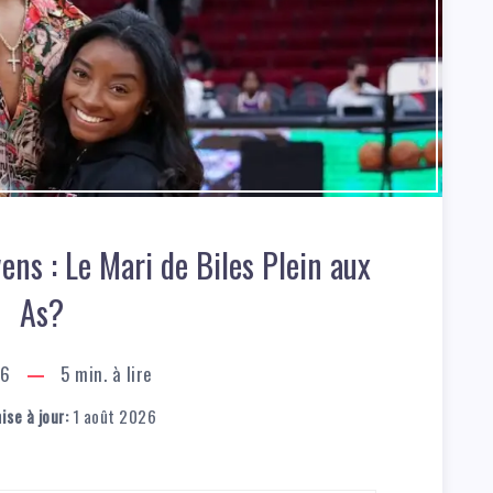
ns : Le Mari de Biles Plein aux
As?
26
5
min. à lire
ise à jour:
1 août 2026