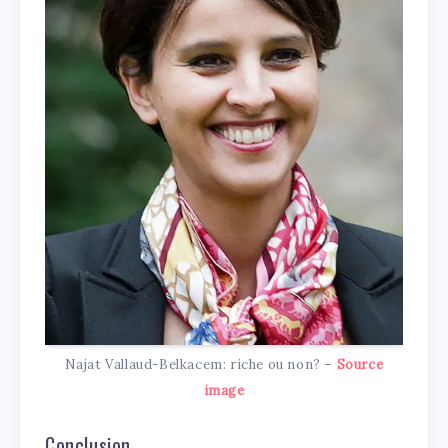
Najat Vallaud-Belkacem: riche ou non? –
Source
image
Conclusion