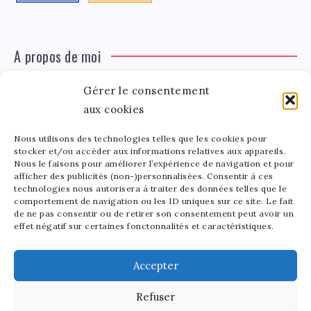
A propos de moi
Gérer le consentement
Léa Tinger
Léa
Fondatrice
aux cookies
Nous utilisons des technologies telles que les cookies pour
Tinger
stocker et/ou accéder aux informations relatives aux appareils.
Fondatrice de FortunedeStar.com, je fusionne ma
Nous le faisons pour améliorer l’expérience de navigation et pour
afficher des publicités (non-)personnalisées. Consentir à ces
passion pour les cultures et l'économie des célébrités.
technologies nous autorisera à traiter des données telles que le
Entre la gestion de mon site et la poterie, je trouve le
comportement de navigation ou les ID uniques sur ce site. Le fait
bonheur dans l'équilibre de mes activités. Mère d'un
de ne pas consentir ou de retirer son consentement peut avoir un
effet négatif sur certaines fonctonnalités et caractéristiques.
bout de chou de 5 ans, je partage avec lui l'amour de
l'art sous toutes ses formes.
Accepter
Refuser