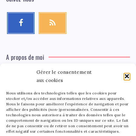
A propos de moi
Gérer le consentement
Léa Tinger
Léa
aux cookies
Fondatrice
Nous utilisons des technologies telles que les cookies pour
Tinger
stocker et/ou accéder aux informations relatives aux appareils.
Fondatrice de FortunedeStar.com, je fusionne ma
Nous le faisons pour améliorer l’expérience de navigation et pour
afficher des publicités (non-)personnalisées. Consentir à ces
passion pour les cultures et l'économie des célébrités.
technologies nous autorisera à traiter des données telles que le
Entre la gestion de mon site et la poterie, je trouve le
comportement de navigation ou les ID uniques sur ce site. Le fait
bonheur dans l'équilibre de mes activités. Mère d'un
de ne pas consentir ou de retirer son consentement peut avoir un
effet négatif sur certaines fonctonnalités et caractéristiques.
bout de chou de 5 ans, je partage avec lui l'amour de