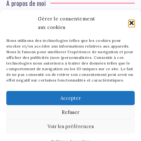
A propos de moi
Gérer le consentement
Léa Tinger
Léa
aux cookies
Fondatrice
Nous utilisons des technologies telles que les cookies pour
Tinger
stocker et/ou accéder aux informations relatives aux appareils.
Fondatrice de FortunedeStar.com, je fusionne ma
Nous le faisons pour améliorer l’expérience de navigation et pour
afficher des publicités (non-)personnalisées. Consentir à ces
passion pour les cultures et l'économie des célébrités.
technologies nous autorisera à traiter des données telles que le
Entre la gestion de mon site et la poterie, je trouve le
comportement de navigation ou les ID uniques sur ce site. Le fait
bonheur dans l'équilibre de mes activités. Mère d'un
de ne pas consentir ou de retirer son consentement peut avoir un
effet négatif sur certaines fonctonnalités et caractéristiques.
bout de chou de 5 ans, je partage avec lui l'amour de
l'art sous toutes ses formes.
Accepter
Refuser
2025 - Fortune de Star - Tous droits réservés.
Voir les préférences
Découvrez notre site en anglais:
Stars and Money