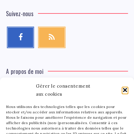
Suivez-nous
A propos de moi
Gérer le consentement
Léa Tinger
Léa
Fondatrice
aux cookies
Nous utilisons des technologies telles que les cookies pour
Tinger
stocker et/ou accéder aux informations relatives aux appareils.
Fondatrice de FortunedeStar.com, je fusionne ma
Nous le faisons pour améliorer l’expérience de navigation et pour
afficher des publicités (non-)personnalisées. Consentir à ces
passion pour les cultures et l'économie des célébrités.
technologies nous autorisera à traiter des données telles que le
Entre la gestion de mon site et la poterie, je trouve le
comportement de navigation ou les ID uniques sur ce site. Le fait