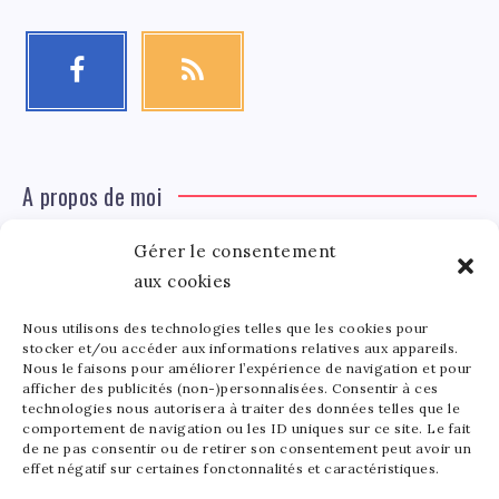
A propos de moi
Gérer le consentement
Léa Tinger
Léa
aux cookies
Fondatrice
Nous utilisons des technologies telles que les cookies pour
Tinger
stocker et/ou accéder aux informations relatives aux appareils.
Fondatrice de FortunedeStar.com, je fusionne ma
Nous le faisons pour améliorer l’expérience de navigation et pour
afficher des publicités (non-)personnalisées. Consentir à ces
passion pour les cultures et l'économie des célébrités.
technologies nous autorisera à traiter des données telles que le
Entre la gestion de mon site et la poterie, je trouve le
comportement de navigation ou les ID uniques sur ce site. Le fait
bonheur dans l'équilibre de mes activités. Mère d'un
de ne pas consentir ou de retirer son consentement peut avoir un
effet négatif sur certaines fonctonnalités et caractéristiques.
bout de chou de 5 ans, je partage avec lui l'amour de