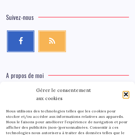
Suivez-nous
A propos de moi
Gérer le consentement
Léa Tinger
Léa
Fondatrice
aux cookies
Nous utilisons des technologies telles que les cookies pour
Tinger
stocker et/ou accéder aux informations relatives aux appareils.
Fondatrice de FortunedeStar.com, je fusionne ma
Nous le faisons pour améliorer l’expérience de navigation et pour
afficher des publicités (non-)personnalisées. Consentir à ces
passion pour les cultures et l'économie des célébrités.
technologies nous autorisera à traiter des données telles que le