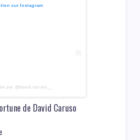
ation sur Instagram
gée par @david.caruso__
 fortune de David Caruso
e