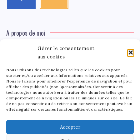
A propos de moi
Gérer le consentement
Léa Tinger
Léa
Fondatrice
aux cookies
Nous utilisons des technologies telles que les cookies pour
Tinger
stocker et/ou accéder aux informations relatives aux appareils.
Fondatrice de FortunedeStar.com, je fusionne ma
Nous le faisons pour améliorer l’expérience de navigation et pour
afficher des publicités (non-)personnalisées. Consentir à ces
passion pour les cultures et l'économie des célébrités.
technologies nous autorisera à traiter des données telles que le
Entre la gestion de mon site et la poterie, je trouve le
comportement de navigation ou les ID uniques sur ce site. Le fait
bonheur dans l'équilibre de mes activités. Mère d'un
de ne pas consentir ou de retirer son consentement peut avoir un
effet négatif sur certaines fonctonnalités et caractéristiques.
bout de chou de 5 ans, je partage avec lui l'amour de
l'art sous toutes ses formes.
Accepter